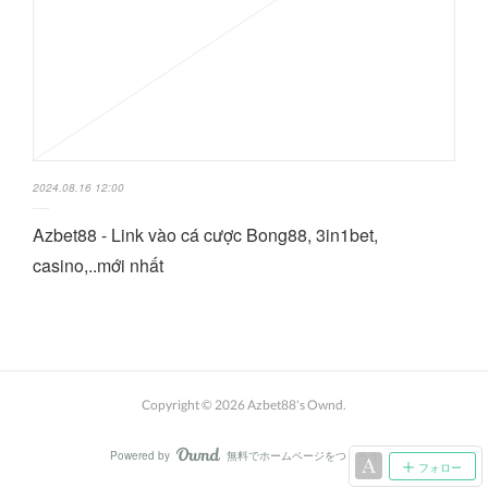
2024.08.16 12:00
Azbet88 - Link vào cá cược Bong88, 3in1bet,
casino,..mới nhất
Copyright ©
2026
Azbet88's Ownd
.
Powered by
無料でホームページをつくろう
AmebaOwnd
フォロー